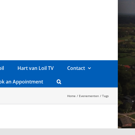
il
Hart van Loil TV
Contact
ok an Appointment
Home
Evenementen
Tags