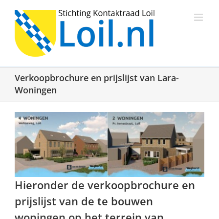
Ga
naar
inhoud
Verkoopbrochure en prijslijst van Lara-
Woningen
Hieronder de verkoopbrochure en
prijslijst van de te bouwen
woningen op het terrein van