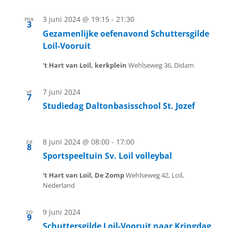
ma
3 juni 2024 @ 19:15
-
21:30
3
Gezamenlijke oefenavond Schuttersgilde
Loil-Vooruit
't Hart van Loil, kerkplein
Wehlseweg 36, Didam
vr
7 juni 2024
7
Studiedag Daltonbasisschool St. Jozef
za
8 juni 2024 @ 08:00
-
17:00
8
Sportspeeltuin Sv. Loil volleybal
't Hart van Loil, De Zomp
Wehlseweg 42, Loil,
Nederland
zo
9 juni 2024
9
Schuttersgilde Loil-Vooruit naar Kringdag