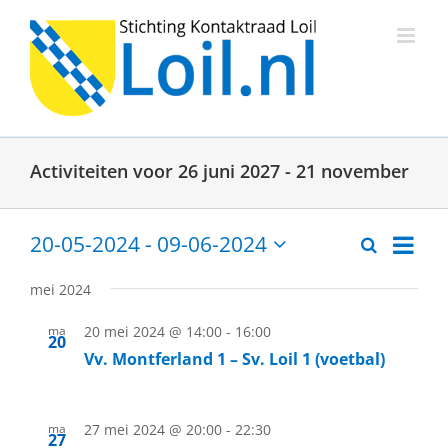
Ga
naar
inhoud
Activiteiten voor 26 juni 2027 - 21 november
Activit
20-05-2024
 - 
09-06-2024
Zoeken
Activitei
Lijst
weerg
Selecteer
een
naviga
Zoeken
mei 2024
datum.
en
ma
20 mei 2024 @ 14:00
-
16:00
20
weergev
Vv. Montferland 1 – Sv. Loil 1 (voetbal)
navigati
ma
27 mei 2024 @ 20:00
-
22:30
27