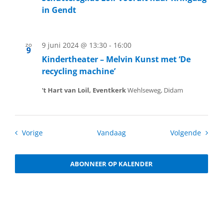
in Gendt
zo
9 juni 2024 @ 13:30
-
16:00
9
Kindertheater – Melvin Kunst met ‘De
recycling machine’
't Hart van Loil, Eventkerk
Wehlseweg, Didam
Activiteiten
Activit
Vorige
Vandaag
Volgende
ABONNEER OP KALENDER