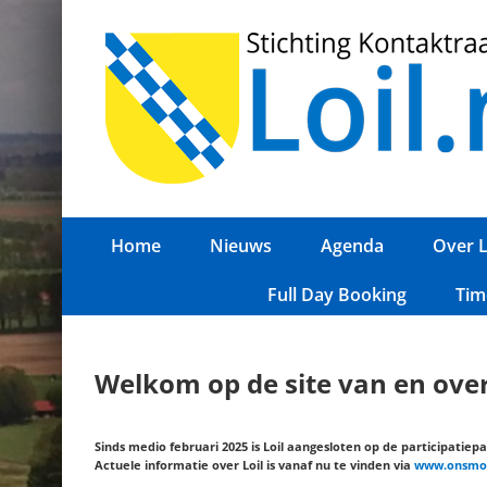
Ga
naar
inhoud
Home
Nieuws
Agenda
Over L
Full Day Booking
Tim
Welkom op de site van en over 
Sinds medio februari 2025 is Loil aangesloten op de participati
Actuele informatie over Loil is vanaf nu te vinden via
www.onsmont