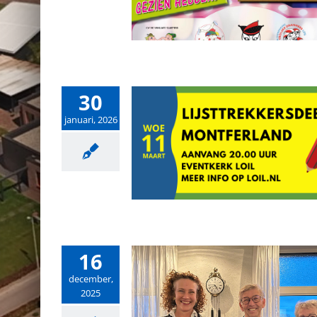
30
januari, 2026
16
december,
2025