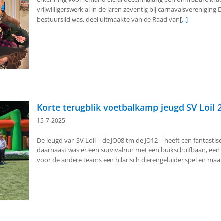
vrijwilligerswerk al in de jaren zeventig bij carnavalsverenigin
bestuurslid was, deel uitmaakte van de Raad van
[...]
Korte terugblik voetbalkamp jeugd SV Loil 2
15-7-2025
De jeugd van SV Loil – de JO08 tm de JO12 – heeft een fantastis
daarnaast was er een survivalrun met een buikschuifbaan, ee
voor de andere teams een hilarisch dierengeluidenspel en maa