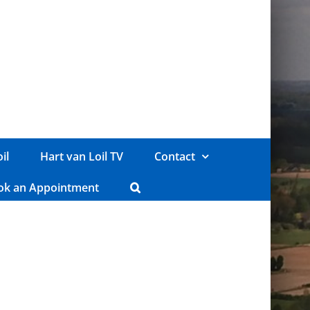
il
Hart van Loil TV
Contact
ok an Appointment