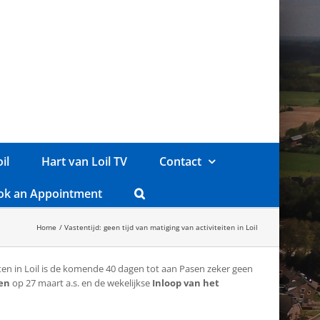
il
Hart van Loil TV
Contact
ok an Appointment
Home
Vastentijd: geen tijd van matiging van activiteiten in Loil
teiten in Loil is de komende 40 dagen tot aan Pasen zeker geen
en
op 27 maart a.s. en de wekelijkse
Inloop van het