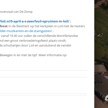
 bovenzaal van De Zomp
/loil.nl/5-april-a-s-zwerfvuil-opruimen-in-loil/
;
 feest
In de feesttent op het kerkplein in Loil met de Vesters
-walder-muzikanten-en-de-stamgasten/
;
.: vanaf 19.30 uur zullen de verschillende Montferlandse
end een groot verbroederingsfeest plaats vindt;
schutterijen door Loil en aansluitend de vendel-
Bewegen in en met de tijd’. Meer informatie op: