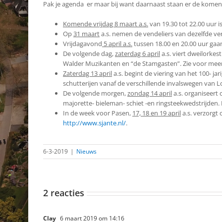
Pak je agenda er maar bij want daarnaast staan er de komend
Komende vrijdag 8 maart a.s.
van 19.30 tot 22.00 uur i
Op
31 maart
a.s. nemen de vendeliers van dezelfde ve
Vrijdagavond
5 april a.s.
tussen 18.00 en 20.00 uur gaan
De volgende dag,
zaterdag 6 april
a.s. viert dweilorkes
Walder Muzikanten en “de Stamgasten”. Zie voor mee
Zaterdag 13 april
a.s. begint de viering van het 100- ja
schutterijen vanaf de verschillende invalswegen van Lo
De volgende morgen,
zondag 14 april
a.s. organiseert
majorette- bieleman- schiet -en ringsteekwedstrijden. 
In de week voor Pasen,
17, 18 en 19 april
a.s. verzorgt 
http://www.sjante.nl/
.
6-3-2019
|
Nieuws
2 reacties
Clay
6 maart 2019 om 14:16