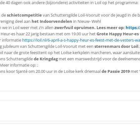
e 40 dagen ook andere (bijzondere) activiteiten in Loil op het programma:
s de
schietcompetitie
van Schuttersgilde Loil-Vooruit voor de jeugd in de
reniging deel aan
het Indoorvendelen
in Nieuw- Wehl
 we in Loil weer met z’n allen
zwerfvuil opruimen. Lees meer op:
https:/
t Heur-es haar 22 jarig bestaan met om 19.00 uur het
Grote Happy Heur-es
r informatie
https://loil.nl/6-april-a-s-happy-heur-es-feest-met-de-vesters
rig jubileum van Schuttersgilde Loil-Vooruit met een
sterrenmars door Loil
il naar de grote feesttent op het Loilse kerkplein marcheren, waar aansluit
 ons Schuttersgilde
de Kringdag
met een marswedstrijd voor de deelnemende 
Meer informatie op: ;
ons koor Sjanté om 20.00 uur in de Loilse kerk driemaal
de Passie 2019
met ‘