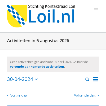
Ga
naar
inhoud
Activiteiten in 6 augustus 2026
Geen activiteiten gepland voor 30 april 2024. Ga naar de
Bericht
volgende aankomende activiteiten
.
Activit
30-04-2024
Zoeken
Activitei
Dag
weerg
Selecteer
een
naviga
Zoeken
datum.
Vorige dag
Volgende dag
en