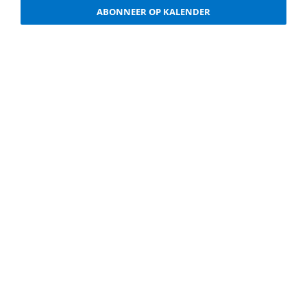
weergev
ABONNEER OP KALENDER
navigati