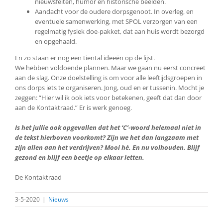
nieuwsfeiten, humor en historische beelden.
Aandacht voor de oudere dorpsgenoot. In overleg, en
eventuele samenwerking, met SPOL verzorgen van een
regelmatig fysiek doe-pakket, dat aan huis wordt bezorgd
en opgehaald.
En zo staan er nog een tiental ideeën op de lijst.
We hebben voldoende plannen. Maar we gaan nu eerst concreet
aan de slag. Onze doelstelling is om voor alle leeftijdsgroepen in
ons dorps iets te organiseren. Jong, oud en er tussenin. Mocht je
zeggen: “Hier wil ik ook iets voor betekenen, geeft dat dan door
aan de Kontaktraad.” Er is werk genoeg.
Is het jullie ook opgevallen dat het ‘C’-woord helemaal niet in
de tekst hierboven voorkomt? Zijn we het dan langzaam met
zijn allen aan het verdrijven? Mooi hè. En nu volhouden. Blijf
gezond en blijf een beetje op elkaar letten.
De Kontaktraad
3-5-2020
|
Nieuws