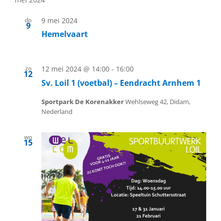
do
9 mei 2024
9
Hemelvaart
zo
12 mei 2024 @ 14:00
-
16:00
12
Sv. Loil 1 (voetbal) – Eendracht Arnhem 1
Sportpark De Korenakker
Wehlseweg 42, Didam,
Nederland
wo
15