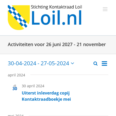
Ga
naar
inhoud
Activiteiten voor 26 juni 2027 - 21 november
Activit
30-04-2024
 - 
27-05-2024
Zoeken
Activitei
Lijst
weerg
Selecteer
een
naviga
Zoeken
april 2024
datum.
en
di
30 april 2024
30
weergev
Uiterst inleverdag copij
Kontaktraadboekje mei
navigati
mei 2024